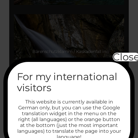
Bärenschützklamm / Kaskadenfall in
Clos
Mixnitz (A) 2018
For my international
visitors
This website is currently available in
German only, but you can use the Google
translation widget in the menu on the
right (all languages) or the orange button
at the bottom (just the most important
languages) to translate the page into your
language!